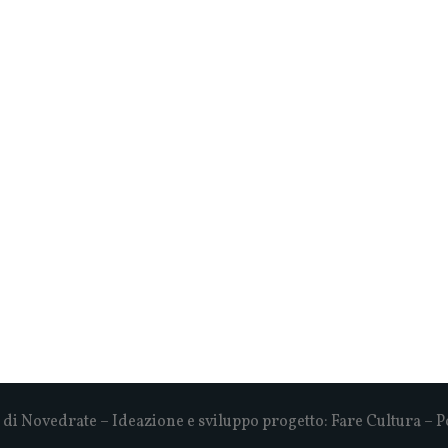
i Novedrate – Ideazione e sviluppo progetto:
Fare Cultura
– P