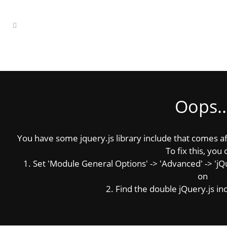
Oops..
You have some jquery.js library include that comes afte
To fix this, you 
1. Set 'Module General Options' -> 'Advanced' -> 'jQue
on
2. Find the double jQuery.js inc