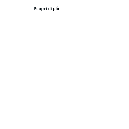
Scopri di più
La
collez
Centrotavola