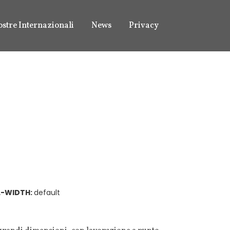
stre Internazionali
News
Privacy
-WIDTH
:
default