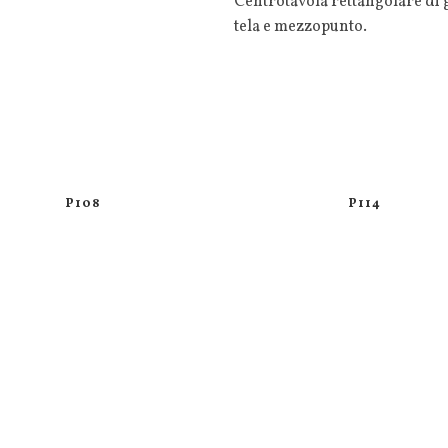
Centrotavola rettangolare di
tela e mezzopunto.
P108
P114